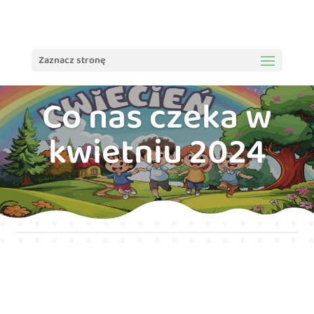
treści
Zaznacz stronę
Co nas czeka w
kwietniu 2024