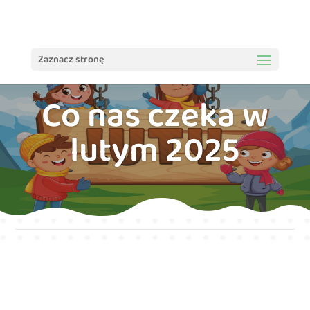
treści
Zaznacz stronę
Co nas czeka w
lutym 2025