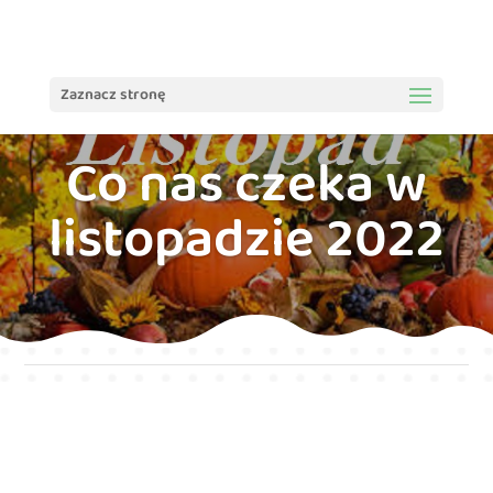
treści
Zaznacz stronę
Co nas czeka w
listopadzie 2022