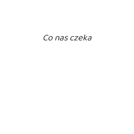
Co nas czeka
10/09/2021
ieżym powietrzu.
15/09/2021
rytego potencjału wśród